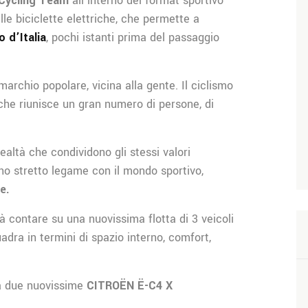
 Cycling Team
all’interno del format sportivo
lle biciclette elettriche, che permette a
o d’Italia
, pochi istanti prima del passaggio
archio popolare, vicina alla gente. Il ciclismo
che riunisce un gran numero di persone, di
altà che condividono gli stessi valori
uno stretto legame con il mondo sportivo,
e.
rà contare su una nuovissima flotta di 3 veicoli
dra in termini di spazio interno, comfort,
da due nuovissime
CITROËN Ë-C4 X