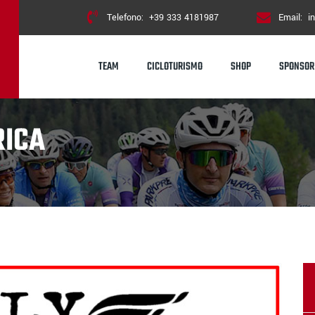
Telefono:
+39 333 4181987
Email:
i
TEAM
CICLOTURISMO
SHOP
SPONSOR
RICA