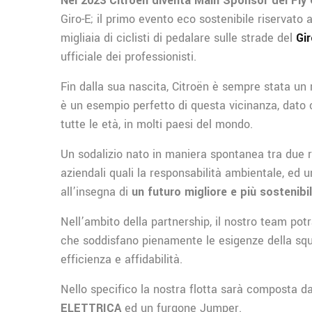
Nel 2023 Citroën diventa Main Sponsor del Fly
Giro-E; il primo evento eco sostenibile riservato a
migliaia di ciclisti di pedalare sulle strade del
Gir
ufficiale dei professionisti.
Fin dalla sua nascita, Citroën è sempre stata un m
è un esempio perfetto di questa vicinanza, dato 
tutte le età, in molti paesi del mondo.
Un sodalizio nato in maniera spontanea tra due re
aziendali quali la responsabilità ambientale, ed 
all’insegna di
un futuro migliore e più sostenibil
Nell’ambito della partnership, il nostro team pot
che soddisfano pienamente le esigenze della squa
efficienza e affidabilità.
Nello specifico la nostra flotta sarà composta 
ELETTRICA
ed un furgone Jumper.