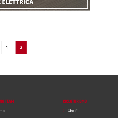
1
2
ING TEAM
CICLOTURISMO
amo
Giro E