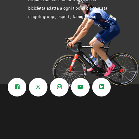
bicicletta adatta a ogni tipo di cicloturista:
singoli, gruppi, esperti, famiglie, ecc...