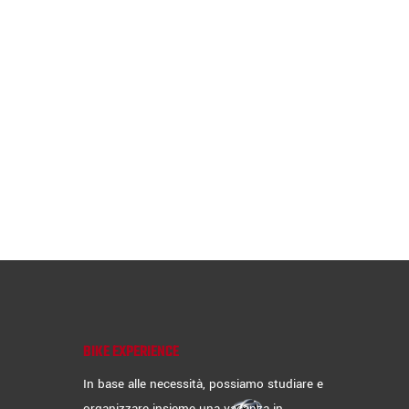
BIKE EXPERIENCE
In base alle necessità, possiamo studiare e
organizzare insieme una vacanza in