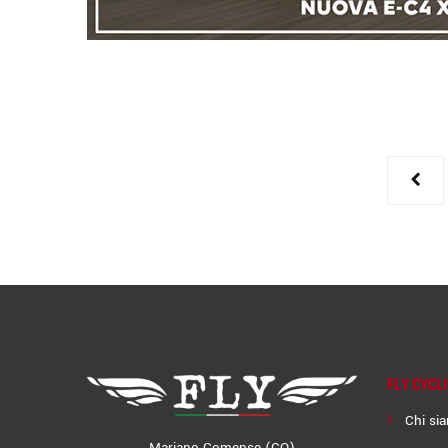
FLY CYCL
Chi si
Mariano Comense (CO)