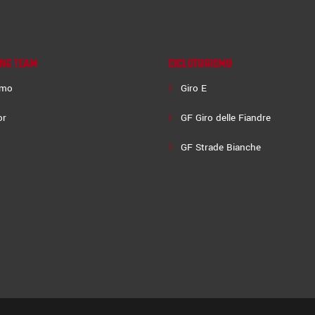
ING TEAM
CICLOTURISMO
amo
Giro E
or
GF Giro delle Fiandre
GF Strade Bianche