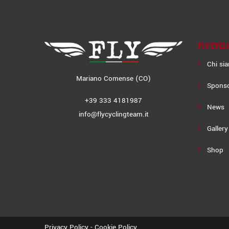
FLY CYCL
Chi si
Mariano Comense (CO)
Spons
+39 333 4181987
News
info@flycyclingteam.it
Gallery
Shop
Privacy Policy
-
Cookie Policy