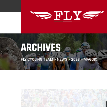
Skip
to
content
ARCHIVES
FLY CYCLING TEAM
>
NEWS
>
2023
>
MAGGIO